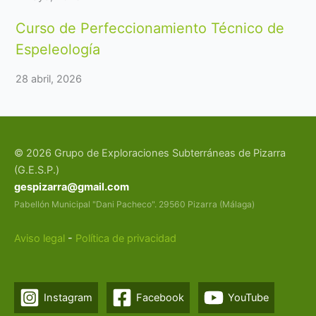
Curso de Perfeccionamiento Técnico de
Espeleología
28 abril, 2026
© 2026 Grupo de Exploraciones Subterráneas de Pizarra
(G.E.S.P.)
gespizarra@gmail.com
Pabellón Municipal "Dani Pacheco". 29560 Pizarra (Málaga)
Aviso legal
-
Política de privacidad
Instagram
Facebook
YouTube