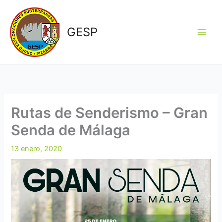
Ir
al
GESP
contenido
Rutas de Senderismo – Gran
Senda de Málaga
13 enero, 2020