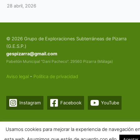
28 abril, 2026
© 2026 Grupo de Exploraciones Subterráneas de Pizarra
(G.E.S.P.)
gespizarra@gmail.com
Pabellón Municipal "Dani Pacheco". 29560 Pizarra (Málaga)
Aviso legal
-
Política de privacidad
Instagram
Facebook
YouTube
Usamos cookies para mejorar la experiencia de navegación e
esta web. Asumimos que estás de acuerdo con ello.
Aceptar