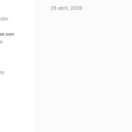
28 abril, 2026
ción
as con
 o
omo