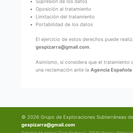
Supresión de los datos
Oposición al tratamiento
Limitación del tratamiento
Portabilidad de los datos
El ejercicio de estos derechos puede reali
gespizarra@gmail.com
.
Asimismo, si considera que el tratamiento 
una reclamación ante la
Agencia Española 
© 2026 Grupo de Exploraciones Subterráneas de P
gespizarra@gmail.com
Pabellón Municipal "Dani Pacheco". 29560 Pizarra (Málaga)